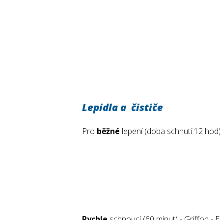
Lepidla a čističe
Pro
běžné
lepení (doba schnutí 12 hod)
Rychle
schnoucí (60 minut) - Griffon - E