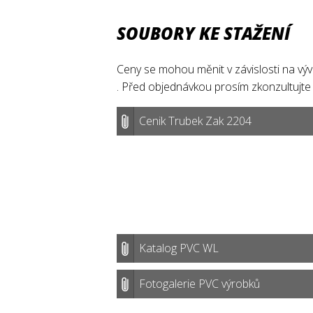
SOUBORY KE STAŽENÍ
Ceny se mohou měnit v závislosti na vývoj
. Před objednávkou prosím zkonzultujte
Cenik Trubek Zak 2204
Katalog PVC WL
Fotogalerie PVC výrobků