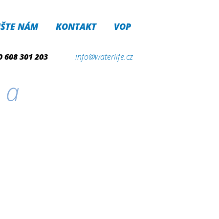
IŠTE NÁM
KONTAKT
VOP
0 608 301 203
info@waterlife.cz
 a