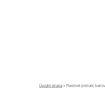
Úvodní strana
»
Plastové potrubí, tvaro
PLASTOVÉ POTRUBÍ,