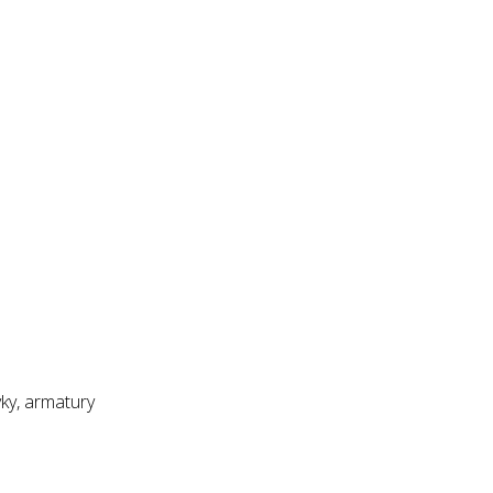
vky, armatury
 TVAROVKY, ARMATURY