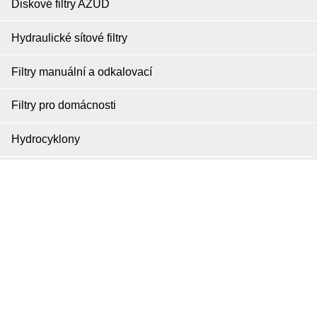
Diskové filtry AZUD
Hydraulické sítové filtry
Filtry manuální a odkalovací
Filtry pro domácnosti
Hydrocyklony
Plastové potrubí, tvarovky, armatury
Izolační kotevní technika Armafix
Bazénová filtrace FILTRINOV
RYCHLÝ KONTAKT
Water Life s.r.o.